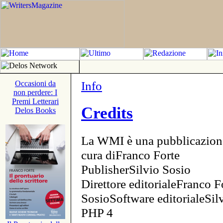
Info
Occasioni da
non perdere: I
Premi Letterari
Credits
Delos Books
La WMI è una pubblicazion
cura diFranco Forte
PublisherSilvio Sosio
Direttore editorialeFranco F
SosioSoftware editorialeSi
PHP 4