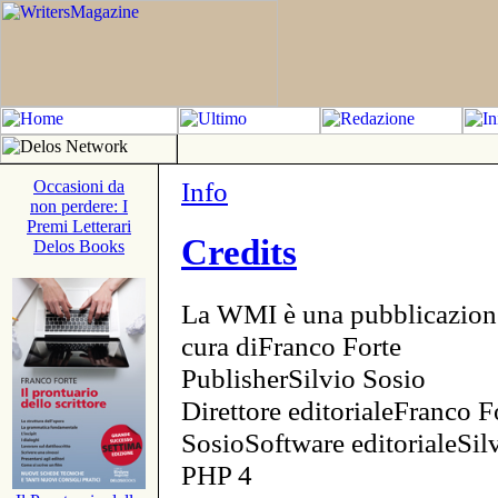
Info
Occasioni da
non perdere: I
Premi Letterari
Credits
Delos Books
La WMI è una pubblicazion
cura diFranco Forte
PublisherSilvio Sosio
Direttore editorialeFranco F
SosioSoftware editorialeSi
PHP 4