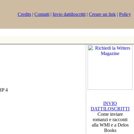
Credits
|
Contatti
|
Invio dattiloscritti
|
Creare un link
|
Policy
PHP 4
INVIO
DATTILOSCRITTI
Come inviare
romanzi e racconti
alla WMI e a Delos
Books