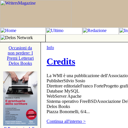
Info
Occasioni da
non perdere: I
Premi Letterari
Credits
Delos Books
La WMI è una pubblicazione dell'Associazi
PublisherSilvio Sosio
Direttore editorialeFranco ForteProgetto gr
Database MySQL
WebServer Apache
Sistema operativo FreeBSDAssociazione Delo
Delos Books
Piazza Bonomelli, 6/4...
Continua all'interno >