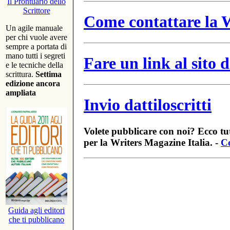
Il Prontuario dello
Scrittore
Come contattare la W
Un agile manuale
per chi vuole avere
sempre a portata di
mano tutti i segreti
Fare un link al sito
e le tecniche della
scrittura.
Settima
edizione ancora
ampliata
Invio dattiloscritti
Volete pubblicare con noi? Ecco tut
per la Writers Magazine Italia. -
Co
Guida agli editori
che ti pubblicano