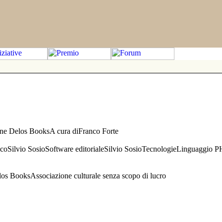
one Delos BooksA cura diFranco Forte
aficoSilvio SosioSoftware editorialeSilvio SosioTecnologieLinguaggio 
s BooksAssociazione culturale senza scopo di lucro