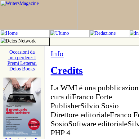
Info
Occasioni da
non perdere: I
Premi Letterari
Credits
Delos Books
La WMI è una pubblicazion
cura diFranco Forte
PublisherSilvio Sosio
Direttore editorialeFranco F
SosioSoftware editorialeSi
PHP 4