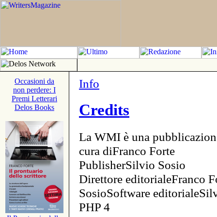
Info
Occasioni da
non perdere: I
Premi Letterari
Credits
Delos Books
La WMI è una pubblicazion
cura diFranco Forte
PublisherSilvio Sosio
Direttore editorialeFranco F
SosioSoftware editorialeSi
PHP 4