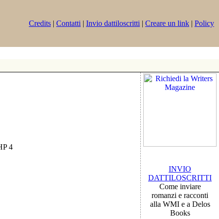
Credits
|
Contatti
|
Invio dattiloscritti
|
Creare un link
|
Policy
PHP 4
INVIO
DATTILOSCRITTI
Come inviare
romanzi e racconti
alla WMI e a Delos
Books