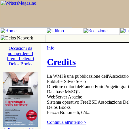
Info
Occasioni da
non perdere: I
Premi Letterari
Credits
Delos Books
La WMI è una pubblicazione dell'Associazi
PublisherSilvio Sosio
Direttore editorialeFranco ForteProgetto gr
Database MySQL
WebServer Apache
Sistema operativo FreeBSDAssociazione Delo
Delos Books
Piazza Bonomelli, 6/4...
Continua all'interno >