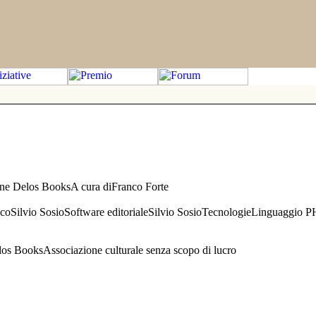
one Delos BooksA cura diFranco Forte
aficoSilvio SosioSoftware editorialeSilvio SosioTecnologieLinguaggio 
s BooksAssociazione culturale senza scopo di lucro