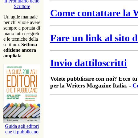
Il Prontuario dello
Scrittore
Come contattare la W
Un agile manuale
per chi vuole avere
sempre a portata di
mano tutti i segreti
Fare un link al sito
e le tecniche della
scrittura.
Settima
edizione ancora
ampliata
Invio dattiloscritti
Volete pubblicare con noi? Ecco tut
per la Writers Magazine Italia. -
Co
Guida agli editori
che ti pubblicano