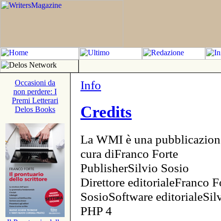
Info
Occasioni da
non perdere: I
Premi Letterari
Credits
Delos Books
La WMI è una pubblicazion
cura diFranco Forte
PublisherSilvio Sosio
Direttore editorialeFranco F
SosioSoftware editorialeSi
PHP 4