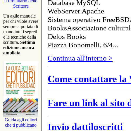
Database MySQL
Il Prontuario dello
Scrittore
WebServer Apache
Un agile manuale
Sistema operativo FreeBSD
per chi vuole avere
BooksAssociazione cultural
sempre a portata di
mano tutti i segreti
Delos Books
e le tecniche della
scrittura.
Settima
Piazza Bonomelli, 6/4...
edizione ancora
ampliata
Continua all'interno >
Come contattare la 
Fare un link al sito
Guida agli editori
Invio dattiloscritti
che ti pubblicano