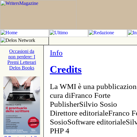
Info
Occasioni da
non perdere: I
Premi Letterari
Credits
Delos Books
La WMI è una pubblicazion
cura diFranco Forte
PublisherSilvio Sosio
Direttore editorialeFranco F
SosioSoftware editorialeSi
PHP 4