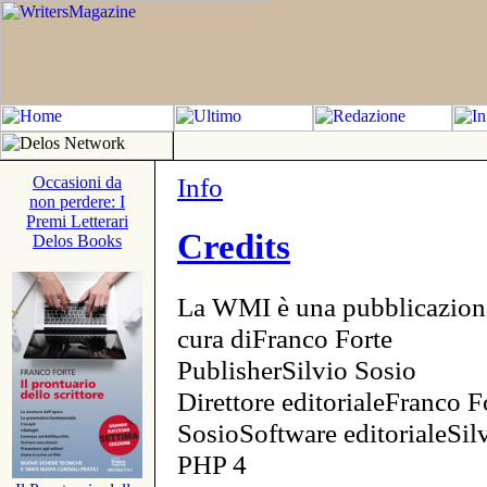
Info
Occasioni da
non perdere: I
Premi Letterari
Credits
Delos Books
La WMI è una pubblicazion
cura diFranco Forte
PublisherSilvio Sosio
Direttore editorialeFranco F
SosioSoftware editorialeSi
PHP 4