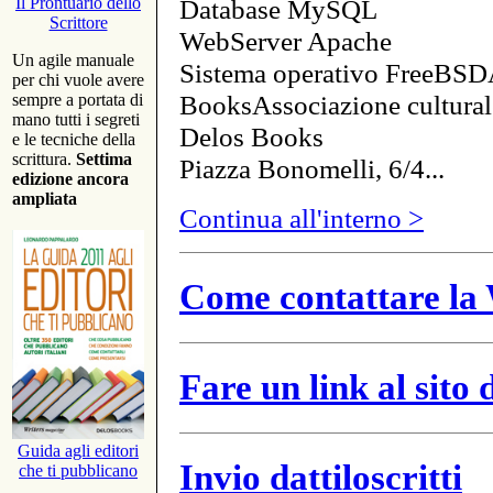
Database MySQL
Il Prontuario dello
Scrittore
WebServer Apache
Un agile manuale
Sistema operativo FreeBSD
per chi vuole avere
BooksAssociazione cultural
sempre a portata di
mano tutti i segreti
Delos Books
e le tecniche della
scrittura.
Settima
Piazza Bonomelli, 6/4...
edizione ancora
ampliata
Continua all'interno >
Come contattare la 
Fare un link al sito
Guida agli editori
Invio dattiloscritti
che ti pubblicano