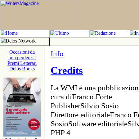
Info
Occasioni da
non perdere: I
Premi Letterari
Credits
Delos Books
La WMI è una pubblicazion
cura diFranco Forte
PublisherSilvio Sosio
Direttore editorialeFranco F
SosioSoftware editorialeSi
PHP 4