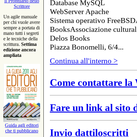
Database MySQL
Il Prontuario dello
Scrittore
WebServer Apache
Un agile manuale
Sistema operativo FreeBSD
per chi vuole avere
BooksAssociazione cultural
sempre a portata di
mano tutti i segreti
Delos Books
e le tecniche della
scrittura.
Settima
Piazza Bonomelli, 6/4...
edizione ancora
ampliata
Continua all'interno >
Come contattare la 
Fare un link al sito
Guida agli editori
Invio dattiloscritti
che ti pubblicano