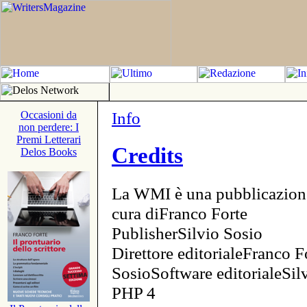
Info
Occasioni da
non perdere: I
Premi Letterari
Credits
Delos Books
La WMI è una pubblicazion
cura diFranco Forte
PublisherSilvio Sosio
Direttore editorialeFranco F
SosioSoftware editorialeSi
PHP 4