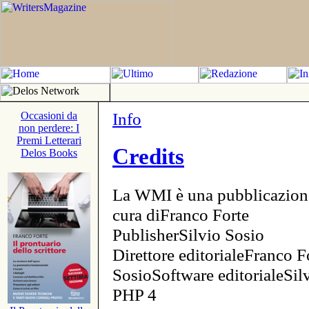
Info
Occasioni da
non perdere: I
Premi Letterari
Credits
Delos Books
La WMI è una pubblicazion
cura diFranco Forte
PublisherSilvio Sosio
Direttore editorialeFranco F
SosioSoftware editorialeSi
PHP 4