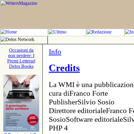
Info
Occasioni da
non perdere: I
Premi Letterari
Credits
Delos Books
La WMI è una pubblicazion
cura diFranco Forte
PublisherSilvio Sosio
Direttore editorialeFranco F
SosioSoftware editorialeSi
PHP 4